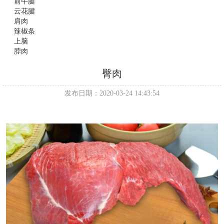
前牛腱
云花腱
肩肉
辣椒条
上脑
脖肉
臀肉
发布日期：2020-03-24 14:43:54