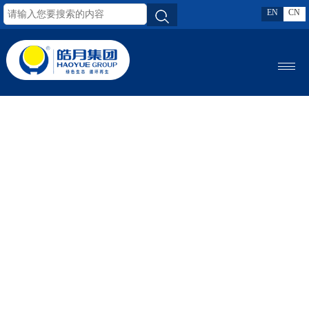
EN
CN
MENU