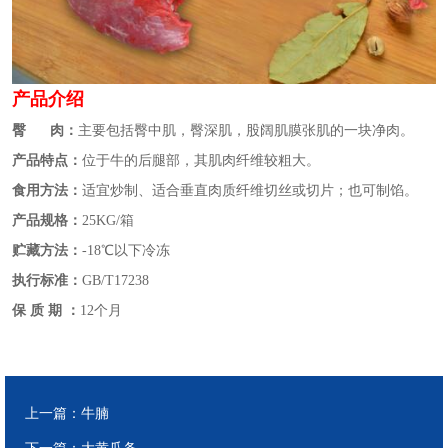
产品介绍
臀 肉：
主要包括臀中肌，臀深肌，股阔肌膜张肌的一块净肉。
产品特点：
位于牛的后腿部，其肌肉纤维较粗大。
食用方法：
适宜炒制、适合垂直肉质纤维切丝或切片；也可制馅。
产品规格：
25KG/箱
贮藏方法：
-18℃以下冷冻
执行标准：
GB/T17238
保 质 期 ：
12个月
上一篇：
牛腩