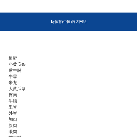
ky体育(中国)官方网站
板腱
小黄瓜条
后牛腱
牛霖
米龙
大黄瓜条
臀肉
牛腩
里脊
外脊
胸肉
腹肉
眼肉