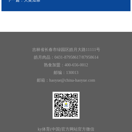
下一篇：
大黄瓜条
吉林省长春市绿园区皓月大路11111号
皓月肉品：0431-87958617/87958614
熟食加盟：400-656-0012
邮编：130013
邮箱：haoyue@china-haoyue.com
ky体育(中国)官方网站官方微信