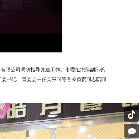
份有限公司调研指导党建工作。市委组织部副部长
工委书记、管委会主任吴兴国等有关负责同志陪同