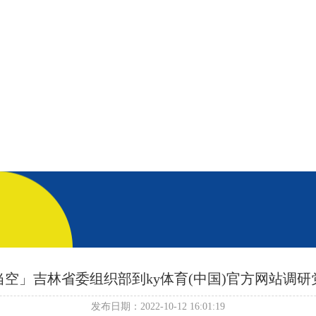
当空」吉林省委组织部到ky体育(中国)官方网站调研
发布日期：2022-10-12 16:01:19