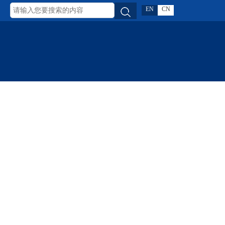
EN
CN
上商城
皓月文旅
诚聘英才
联系我们
PPING
TOURISM
CONTACT US
CONTACT US