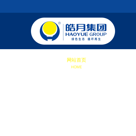
网站首页
关于我们
KY体
HOME
ABOUT US