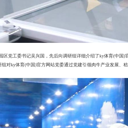
业园区党工委书记吴兴国，先后向调研组详细介绍了ky体育(中国
组对ky体育(中国)官方网站党委通过党建引领肉牛产业发展、