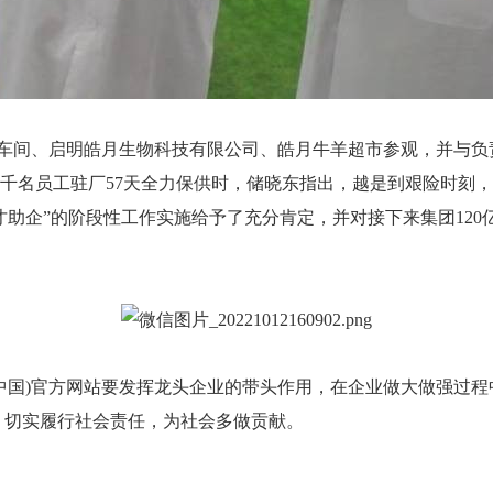
宰车间、启明皓月生物科技有限公司、皓月牛羊超市参观，并与
期间千名员工驻厂57天全力保供时，储晓东指出，越是到艰险时
人才助企”的阶段性工作实施给予了充分肯定，并对接下来集团12
中国)官方网站要发挥龙头企业的带头作用，在企业做大做强过
，切实履行社会责任，为社会多做贡献。