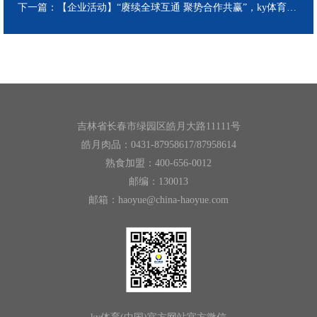
下一篇：
【企业活动】“赓续全球互通 聚势合作共赢”，ky体育(中国)官方网站出席牛肉贸易合作发展大会
吉林省长春市绿园区皓月大路11111号
皓月肉品：0431-87958617/87958614
熟食加盟：400-656-0012
邮编：130013
邮箱：haoyue@china-haoyue.com