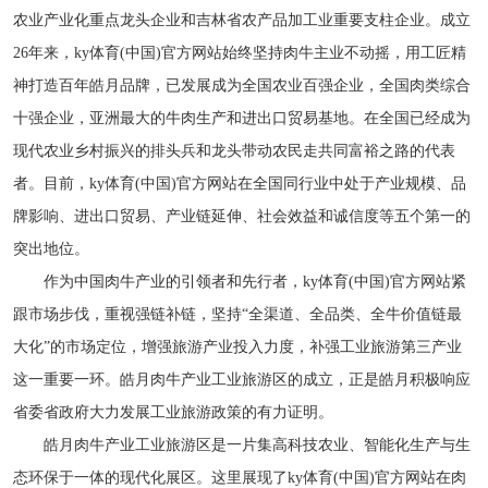
农业产业化重点龙头企业和吉林省农产品加工业重要支柱企业。成立
26年来，ky体育(中国)官方网站始终坚持肉牛主业不动摇，用工匠精
神打造百年皓月品牌，已发展成为全国农业百强企业，全国肉类综合
十强企业，亚洲最大的牛肉生产和进出口贸易基地。在全国已经成为
现代农业乡村振兴的排头兵和龙头带动农民走共同富裕之路的代表
者。目前，ky体育(中国)官方网站在全国同行业中处于产业规模、品
牌影响、进出口贸易、产业链延伸、社会效益和诚信度等五个第一的
突出地位。
作为中国肉牛产业的引领者和先行者，ky体育(中国)官方网站紧
跟市场步伐，重视强链补链，坚持“全渠道、全品类、全牛价值链最
大化”的市场定位，增强旅游产业投入力度，补强工业旅游第三产业
这一重要一环。皓月肉牛产业工业旅游区的成立，正是皓月积极响应
省委省政府大力发展工业旅游政策的有力证明。
皓月肉牛产业工业旅游区是一片集高科技农业、智能化生产与生
态环保于一体的现代化展区。这里展现了ky体育(中国)官方网站在肉