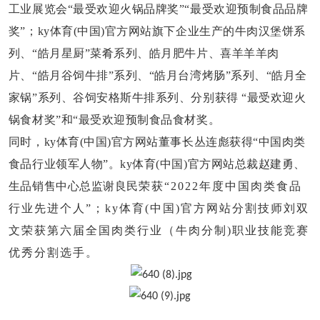
工业展览会“最受欢迎火锅品牌奖”“最受欢迎预制食品品牌
奖”；ky体育(中国)官方网站旗下企业生产的牛肉汉堡饼系
列、“皓月星厨”菜肴系列、皓月肥牛片、喜羊羊羊肉
片、“皓月谷饲牛排”系列、“皓月台湾烤肠”系列、“皓月全
家锅”系列、谷饲安格斯牛排系列、分别获得 “最受欢迎火
锅食材奖”和“最受欢迎预制食品食材奖。
同时，ky体育(中国)官方网站董事长丛连彪获得“中国肉类
食品行业领军人物”。ky体育(中国)官方网站总裁赵建勇、
生品销售中心总监谢良民
荣获“2022年度中国肉类食品
行业先进个人”；ky体育(中国)官方网站分割技师刘双
文荣获第六届全国肉类行业（牛肉分制)职业技能竞赛
优秀分割选手。