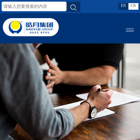
EN
CN
MENU