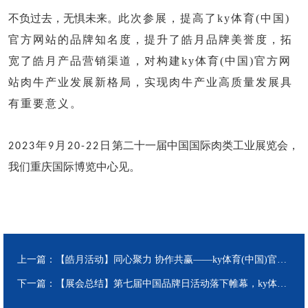
不
负过去，无惧未来。
此次参展，提高了ky体育(中国)
官方网站的品牌知名度，提升了皓月品牌美誉度，拓
宽了皓月产品营销渠道，对构建ky体育(中国)官方网
站肉牛产业发展新格局，实现肉牛产业高质量发展具
有重要意义。
年
月
日
第二十一届中国国际肉类工业展览会，
2023
9
20-22
我们重庆国际博览中心见。
上一篇：
【皓月活动】同心聚力 协作共赢——ky体育(中国)官方网站拔河比赛圆满结束！
下一篇：
【展会总结】第七届中国品牌日活动落下帷幕，ky体育(中国)官方网站彰显“吉牛”风采！